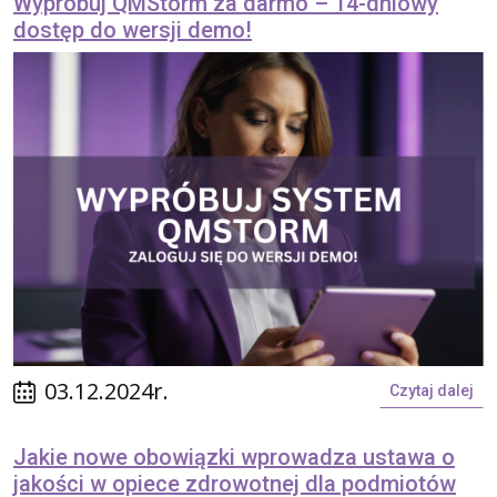
Wypróbuj QMStorm za darmo – 14-dniowy
dostęp do wersji demo!
03.12.2024r.
Czytaj dalej
Jakie nowe obowiązki wprowadza ustawa o
jakości w opiece zdrowotnej dla podmiotów